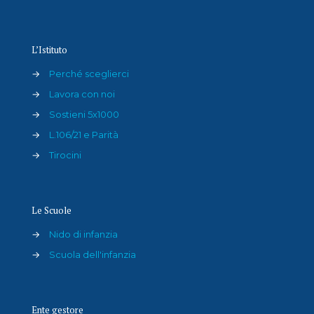
L’Istituto
→
Perché sceglierci
→
Lavora con noi
→
Sostieni 5x1000
→
L.106/21 e Parità
→
Tirocini
Le Scuole
→
Nido di infanzia
→
Scuola dell'infanzia
Ente gestore