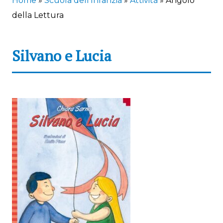
Home
»
Scuola dell’Infanzia
»
Attività
»
Angolo
della Lettura
Silvano e Lucia