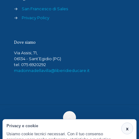
→
San Francesco di Sales
→
Privacy Policy
Dove siamo
Via Assisi, 71,
06134 - Sant’Egidio (PG)
tel. 075 6920292
madonnadellavilla@liberidieducare.it
Privacy e cookie
x
San Francesco di Sales Società Cooperativa Sociale -
Usiamo cookie tecnici necessari. Con il tuo consenso
Via Cacciatori del Tevere, 6 - 06012 Città di Castello