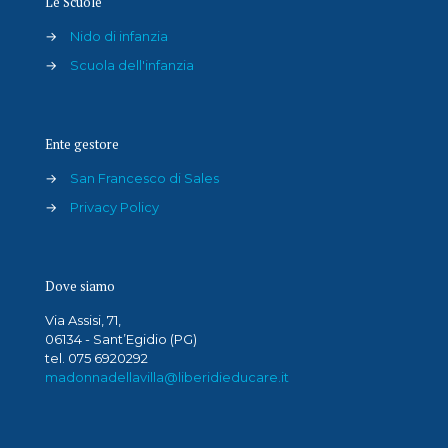
Le Scuole
→
Nido di infanzia
→
Scuola dell'infanzia
Ente gestore
→
San Francesco di Sales
→
Privacy Policy
Dove siamo
Via Assisi, 71,
06134 - Sant’Egidio (PG)
tel. 075 6920292
madonnadellavilla@liberidieducare.it