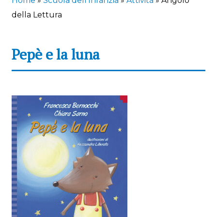
Home
»
Scuola dell’Infanzia
»
Attività
»
Angolo
della Lettura
Pepè e la luna