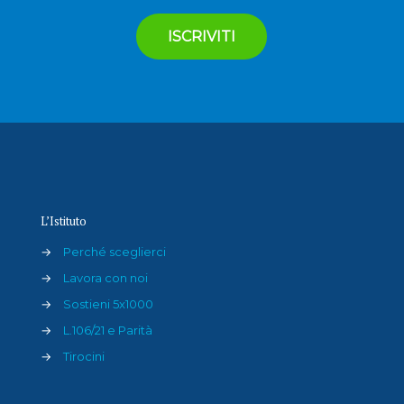
L’Istituto
→
Perché sceglierci
→
Lavora con noi
→
Sostieni 5x1000
→
L.106/21 e Parità
→
Tirocini