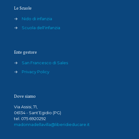
Le Scuole
→
Nido di infanzia
→
Scuola dell'infanzia
Ente gestore
→
San Francesco di Sales
→
Privacy Policy
Dove siamo
Via Assisi, 71,
06134 - Sant’Egidio (PG)
tel. 075 6920292
madonnadellavilla@liberidieducare.it