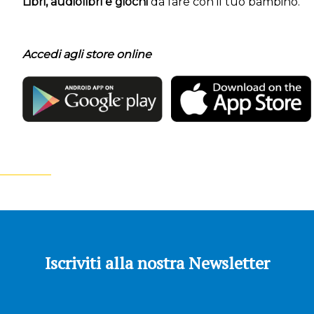
Libri, audiolibri e giochi
da fare con il tuo bambino.
Accedi agli store online
Iscriviti alla nostra Newsletter