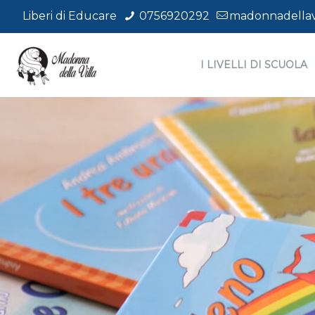
Liberi di Educare
0756920292
madonnadellavi
I LIVELLI DI SCUOLA